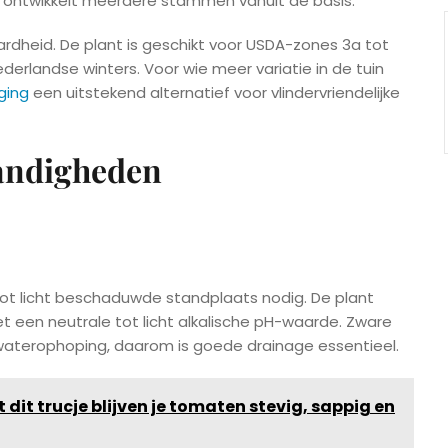
n ontwikkelt meerdere stammen vanuit de basis.
hardheid. De plant is geschikt voor USDA-zones 3a tot
derlandse winters. Voor wie meer variatie in de tuin
ging
een uitstekend alternatief voor vlindervriendelijke
andigheden
tot licht beschaduwde standplaats nodig. De plant
t een neutrale tot licht alkalische pH-waarde. Zware
aterophoping, daarom is goede drainage essentieel.
 dit trucje blijven je tomaten stevig, sappig en