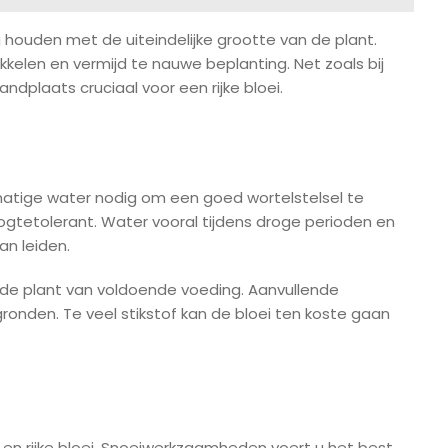
ng houden met de uiteindelijke grootte van de plant.
kelen en vermijd te nauwe beplanting. Net zoals bij
ndplaats cruciaal voor een rijke bloei.
lmatige water nodig om een goed wortelstelsel te
oogtetolerant. Water vooral tijdens droge perioden en
an leiden.
et de plant van voldoende voeding. Aanvullende
ronden. Te veel stikstof kan de bloei ten koste gaan
m en rijke bloei. Snoeiwerkzaamheden voert u het best