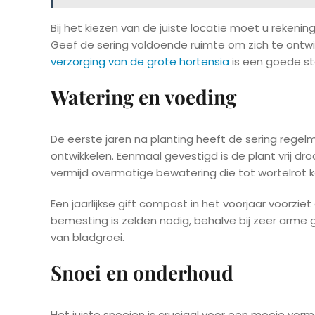
Bij het kiezen van de juiste locatie moet u rekeni
Geef de sering voldoende ruimte om zich te ontwik
verzorging van de grote hortensia
is een goede sta
Watering en voeding
De eerste jaren na planting heeft de sering rege
ontwikkelen. Eenmaal gevestigd is de plant vrij dr
vermijd overmatige bewatering die tot wortelrot k
Een jaarlijkse gift compost in het voorjaar voorzi
bemesting is zelden nodig, behalve bij zeer arme g
van bladgroei.
Snoei en onderhoud
Het juiste snoeien is cruciaal voor een mooie vor