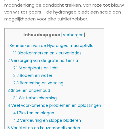
maandenlang de aandacht trekken. Van roze tot blauw,
van wit tot paars – de hydrangea biedt een scala aan
mogelijkheden voor elke tuinliefhebber.
Inhoudsopgave
[
Verbergen
]
1
Kenmerken van de Hydrangea macrophylla
1.1
Bloeikenmerken en kleurvariaties
2
Verzorging van de grote hortensia
2.1
Standplaats en licht
2.2
Bodem en water
2.3
Bemesting en voeding
3
Snoei en onderhoud
3.1
Winterbescherming
4
Veel voorkomende problemen en oplossingen
4.1
Ziekten en plagen
4.2
Verkleuring en slappe bladeren
5
Variëteiten en keuzemogelijkheden