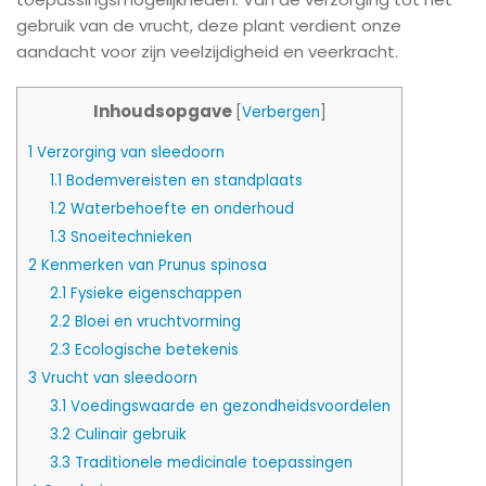
gebruik van de vrucht, deze plant verdient onze
aandacht voor zijn veelzijdigheid en veerkracht.
Inhoudsopgave
[
Verbergen
]
1
Verzorging van sleedoorn
1.1
Bodemvereisten en standplaats
1.2
Waterbehoefte en onderhoud
1.3
Snoeitechnieken
2
Kenmerken van Prunus spinosa
2.1
Fysieke eigenschappen
2.2
Bloei en vruchtvorming
2.3
Ecologische betekenis
3
Vrucht van sleedoorn
3.1
Voedingswaarde en gezondheidsvoordelen
3.2
Culinair gebruik
3.3
Traditionele medicinale toepassingen