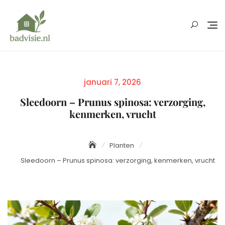
Skip
to
content
Posted
januari 7, 2026
on
Sleedoorn – Prunus spinosa: verzorging,
kenmerken, vrucht
Planten
Sleedoorn – Prunus spinosa: verzorging, kenmerken, vrucht