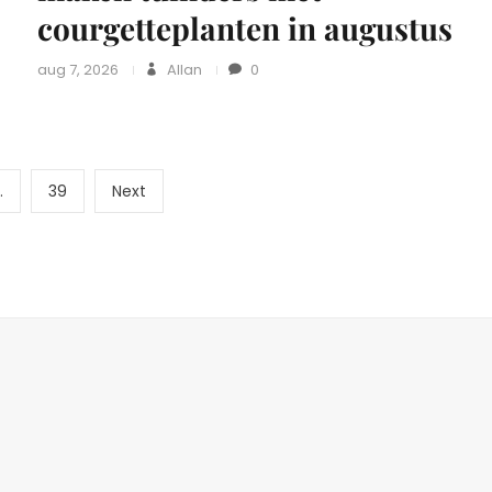
courgetteplanten in augustus
aug 7, 2026
Allan
0
Berichten
Page
Next
…
39
Next
page
paginering