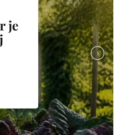
r je
j