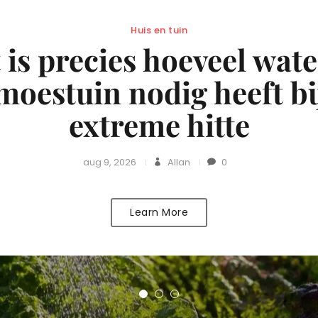
Huis en tuin
 is precies hoeveel wate
moestuin nodig heeft bi
extreme hitte
aug 9, 2026
Allan
0
Learn More