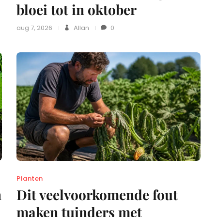
bloei tot in oktober
aug 7, 2026
Allan
0
Planten
n
Dit veelvoorkomende fout
maken tuinders met