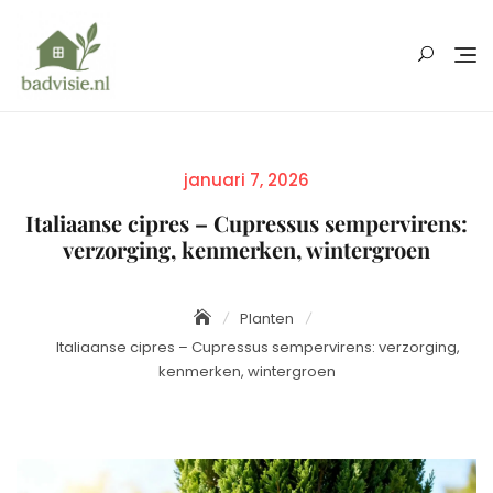
Skip
to
content
Posted
januari 7, 2026
on
Italiaanse cipres – Cupressus sempervirens:
verzorging, kenmerken, wintergroen
Planten
Italiaanse cipres – Cupressus sempervirens: verzorging,
kenmerken, wintergroen