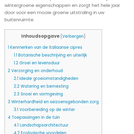
wintergroene eigenschappen en zorgt het hele jaar
door voor een mooie groene uitstraling in uw
buitenruimte.
Inhoudsopgave
[
Verbergen
]
1
Kenmerken van de Italiaanse cipres
1.1
Botanische beschrijving en uiterlijk
1.2
Groei en levensduur
2
Verzorging en onderhoud
2.1
Ideale groeiomstandigheden
2.2
Watering en bemesting
2.3
Snoei en vormgeving
3
Winterhardheid en seizoensgebonden zorg
3.1
Voorbereiding op de winter
4
Toepassingen in de tuin
4.1
Landschapsarchitectuur
4.2
Ecologische voordelen