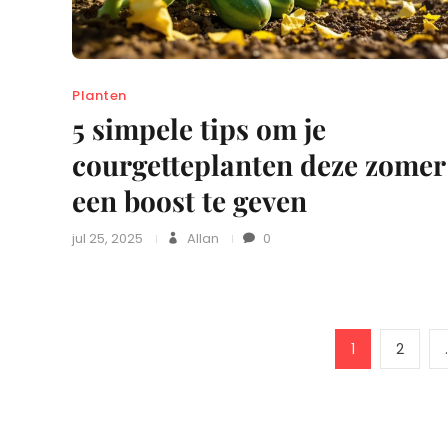
Planten
5 simpele tips om je
courgetteplanten deze zomer
een boost te geven
jul 25, 2025
Allan
0
Page
Page
1
2