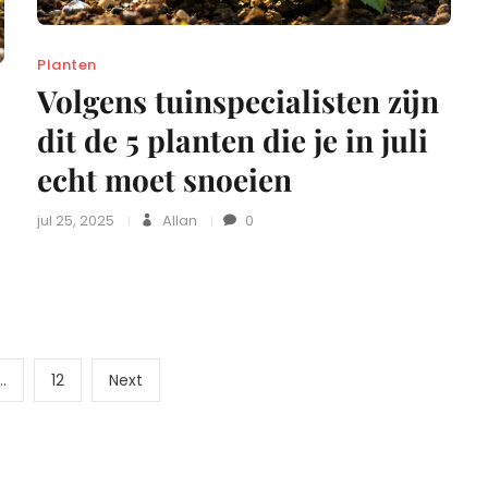
Planten
Volgens tuinspecialisten zijn
dit de 5 planten die je in juli
echt moet snoeien
jul 25, 2025
Allan
0
Berichten
Page
Next
…
12
Next
page
paginering