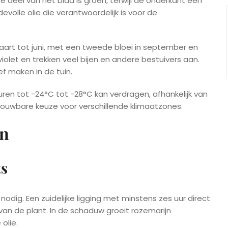
 deel van het blad is groen, terwijl de onderkant een
volle olie die verantwoordelijk is voor de
aart tot juni, met een tweede bloei in september en
iolet en trekken veel bijen en andere bestuivers aan.
f maken in de tuin.
ren tot -24°C tot -28°C kan verdragen, afhankelijk van
ouwbare keuze voor verschillende klimaatzones.
jn
ts
nodig. Een zuidelijke ligging met minstens zes uur direct
van de plant. In de schaduw groeit rozemarijn
olie.