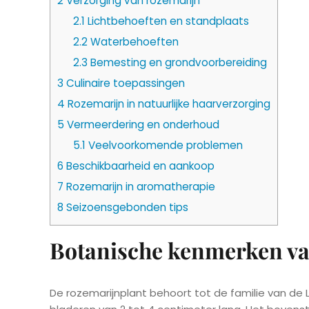
2
Verzorging van rozemarijn
2.1
Lichtbehoeften en standplaats
2.2
Waterbehoeften
2.3
Bemesting en grondvoorbereiding
3
Culinaire toepassingen
4
Rozemarijn in natuurlijke haarverzorging
5
Vermeerdering en onderhoud
5.1
Veelvoorkomende problemen
6
Beschikbaarheid en aankoop
7
Rozemarijn in aromatherapie
8
Seizoensgebonden tips
Botanische kenmerken va
De rozemarijnplant behoort tot de familie van de