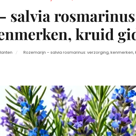
on
 salvia rosmarinus
enmerken, kruid gi
lanten
Rozemarijn – salvia rosmarinus: verzorging, kenmerken, 