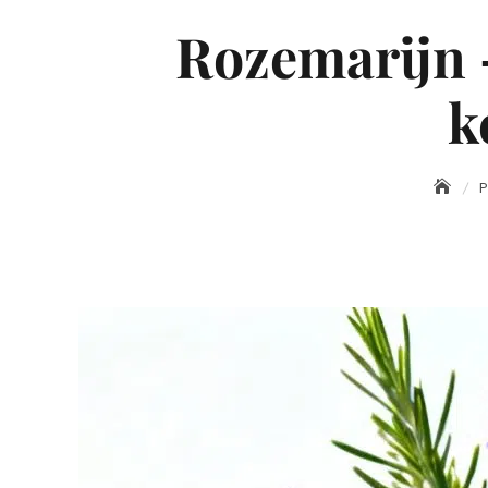
Rozemarijn –
k
P