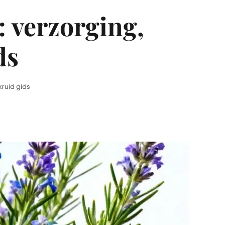
: verzorging,
ds
kruid gids