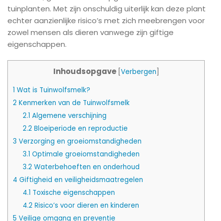
tuinplanten. Met zijn onschuldig uiterlijk kan deze plant
echter aanzienlijke risico’s met zich meebrengen voor
zowel mensen als dieren vanwege zijn giftige
eigenschappen.
Inhoudsopgave
[
Verbergen
]
1
Wat is Tuinwolfsmelk?
2
Kenmerken van de Tuinwolfsmelk
2.1
Algemene verschijning
2.2
Bloeiperiode en reproductie
3
Verzorging en groeiomstandigheden
3.1
Optimale groeiomstandigheden
3.2
Waterbehoeften en onderhoud
4
Giftigheid en veiligheidsmaatregelen
4.1
Toxische eigenschappen
4.2
Risico’s voor dieren en kinderen
5
Veilige omgang en preventie