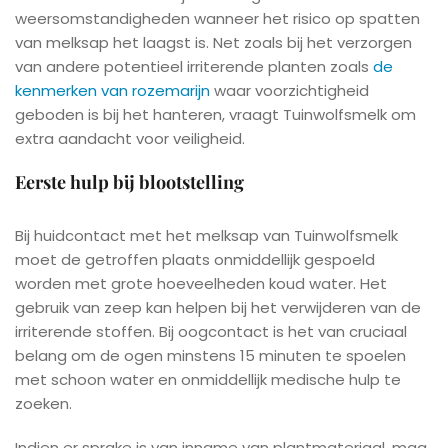
weersomstandigheden wanneer het risico op spatten
van melksap het laagst is. Net zoals bij het verzorgen
van andere potentieel irriterende planten zoals
de
kenmerken van rozemarijn
waar voorzichtigheid
geboden is bij het hanteren, vraagt Tuinwolfsmelk om
extra aandacht voor veiligheid.
Eerste hulp bij blootstelling
Bij huidcontact met het melksap van Tuinwolfsmelk
moet de getroffen plaats onmiddellijk gespoeld
worden met grote hoeveelheden koud water. Het
gebruik van zeep kan helpen bij het verwijderen van de
irriterende stoffen. Bij oogcontact is het van cruciaal
belang om de ogen minstens 15 minuten te spoelen
met schoon water en onmiddellijk medische hulp te
zoeken.
Indien er sprake is van inname van plantmateriaal, mag