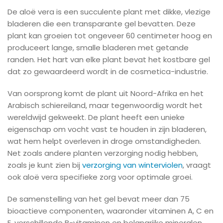
De aloë vera is een succulente plant met dikke, vlezige
bladeren die een transparante gel bevatten. Deze
plant kan groeien tot ongeveer 60 centimeter hoog en
produceert lange, smalle bladeren met getande
randen. Het hart van elke plant bevat het kostbare gel
dat zo gewaardeerd wordt in de cosmetica-industrie.
Van oorsprong komt de plant uit Noord-Afrika en het
Arabisch schiereiland, maar tegenwoordig wordt het
wereldwijd gekweekt. De plant heeft een unieke
eigenschap om vocht vast te houden in zijn bladeren,
wat hem helpt overleven in droge omstandigheden.
Net zoals andere planten verzorging nodig hebben,
zoals je kunt zien bij
verzorging van winterviolen
, vraagt
ook aloë vera specifieke zorg voor optimale groei.
De samenstelling van het gel bevat meer dan 75
bioactieve componenten, waaronder vitaminen A, C en
E, verschillende B-vitaminen en belangrijke mineralen