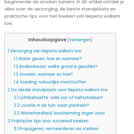
beginnende als ervaren tuiniers. In dit artikel ontdek je
alles over de verzorging, de beste standplaats en
praktische tips voor het kweken van Nepeta walkers
low.
Inhoudsopgave
[
Verbergen
]
1
Verzorging van Nepeta walkers low
1.1
Water geven: hoe en wanneer?
1.2
Bodemkeuze: welke grond is geschikt?
1.3
Snoeien: wanneer en hoe?
1.4
Voeding: natuurlijke meststoffen
2
De ideale standplaats voor Nepeta walkers low
2.1
Lichtbehoefte: volle zon of halfschaduw?
2.2
Locatie in de tuin: waar plaatsen?
2.3
Winterhardheid: bescherming tegen vorst
3
Praktische tips voor succesvol kweken
3.1
Propageren: vermeerderen via stekken