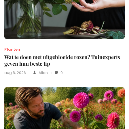
Planten
Wat te doen met uitgebloeide rozen? Tuinexperts
geven hun beste tip
aug 8, 2026
Allan
0