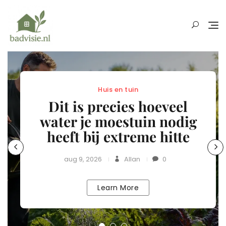
Skip
to
content
Huis en tuin
Dit is precies hoeveel
water je moestuin nodig
heeft bij extreme hitte
aug 9, 2026
Allan
0
Learn More