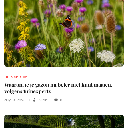
Huis en tuin
Waarom je je gazon nu beter niet kunt maaien,
volgens tuinexperts
aug 8, 2026
Allan
0