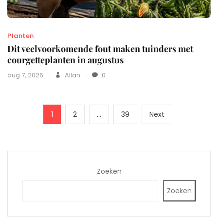
Planten
Dit veelvoorkomende fout maken tuinders met
courgetteplanten in augustus
aug 7, 2026
Allan
0
Berichten
Page
Page
Page
Next
1
2
…
39
Next
paginering
page
Zoeken
Zoeken