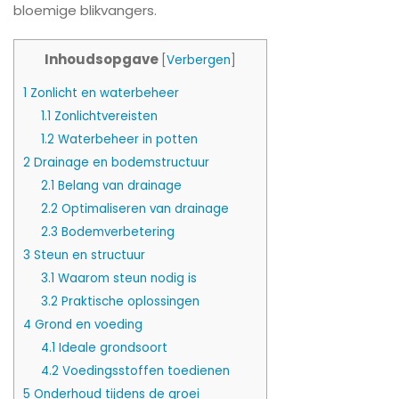
bloemige blikvangers.
Inhoudsopgave
[
Verbergen
]
1
Zonlicht en waterbeheer
1.1
Zonlichtvereisten
1.2
Waterbeheer in potten
2
Drainage en bodemstructuur
2.1
Belang van drainage
2.2
Optimaliseren van drainage
2.3
Bodemverbetering
3
Steun en structuur
3.1
Waarom steun nodig is
3.2
Praktische oplossingen
4
Grond en voeding
4.1
Ideale grondsoort
4.2
Voedingsstoffen toedienen
5
Onderhoud tijdens de groei