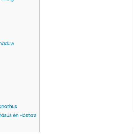
chaduw
anothus
rasus en Hosta’s