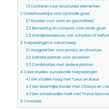
1.3
Coniferen voor structurele elementen
2
Onderhoudstips voor optimale groei
2.1
Snoeien voor vorm en gezondheid
2.2
Bemesting en compost voor vitale groei
2.3
Standplaatskeuze: zon, schaduw of halfs
3
Toepassingen in tuinontwerp
3.1
Haagplanten voor privacy en structuur
3.2
Solitaire planten voor accenten
3.3
Combinaties met andere planten
4
Case studies: succesvolle toepassingen
4.1
Een strakke haag met Taxus en Buxus
4.2
Een bloemrijke border met Choisya en Ce
4.3
Een schaduwrijke hoek met Prunus lauroce
5
Conclusie