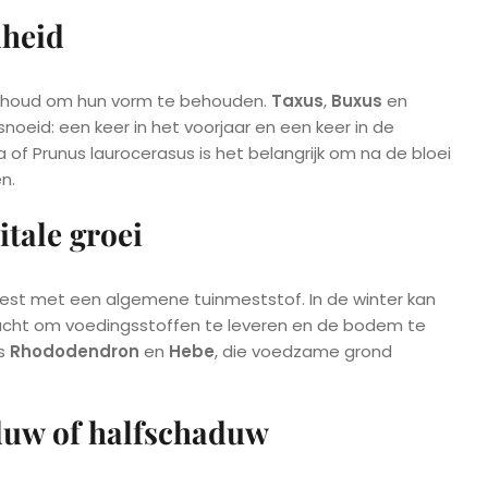
dheid
derhoud om hun vorm te behouden.
Taxus
,
Buxus
en
eid: een keer in het voorjaar en een keer in de
of Prunus laurocerasus is het belangrijk om na de bloei
n.
tale groei
st met een algemene tuinmeststof. In de winter kan
cht om voedingsstoffen te leveren en de bodem te
ls
Rhododendron
en
Hebe
, die voedzame grond
duw of halfschaduw