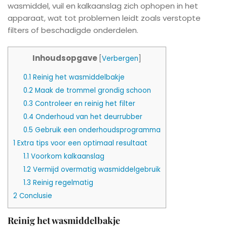
wasmiddel, vuil en kalkaanslag zich ophopen in het
apparaat, wat tot problemen leidt zoals verstopte
filters of beschadigde onderdelen.
Inhoudsopgave
[
Verbergen
]
0.1
Reinig het wasmiddelbakje
0.2
Maak de trommel grondig schoon
0.3
Controleer en reinig het filter
0.4
Onderhoud van het deurrubber
0.5
Gebruik een onderhoudsprogramma
1
Extra tips voor een optimaal resultaat
1.1
Voorkom kalkaanslag
1.2
Vermijd overmatig wasmiddelgebruik
1.3
Reinig regelmatig
2
Conclusie
Reinig het wasmiddelbakje