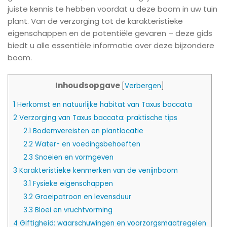
juiste kennis te hebben voordat u deze boom in uw tuin
plant. Van de verzorging tot de karakteristieke
eigenschappen en de potentiële gevaren – deze gids
biedt u alle essentiële informatie over deze bijzondere
boom.
Inhoudsopgave
[
Verbergen
]
1
Herkomst en natuurlijke habitat van Taxus baccata
2
Verzorging van Taxus baccata: praktische tips
2.1
Bodemvereisten en plantlocatie
2.2
Water- en voedingsbehoeften
2.3
Snoeien en vormgeven
3
Karakteristieke kenmerken van de venijnboom
3.1
Fysieke eigenschappen
3.2
Groeipatroon en levensduur
3.3
Bloei en vruchtvorming
4
Giftigheid: waarschuwingen en voorzorgsmaatregelen