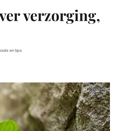
er verzorging,
ats en tips