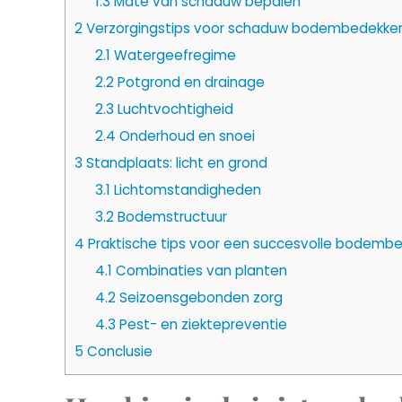
1.3
Mate van schaduw bepalen
2
Verzorgingstips voor schaduw bodembedekke
2.1
Watergeefregime
2.2
Potgrond en drainage
2.3
Luchtvochtigheid
2.4
Onderhoud en snoei
3
Standplaats: licht en grond
3.1
Lichtomstandigheden
3.2
Bodemstructuur
4
Praktische tips voor een succesvolle bodemb
4.1
Combinaties van planten
4.2
Seizoensgebonden zorg
4.3
Pest- en ziektepreventie
5
Conclusie