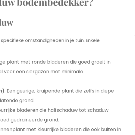
haduw bodembedekker?
aduw
pecifieke omstandigheden in je tuin. Enkele
ige plant met ronde bladeren die goed groeit in
al voor een siergazon met minimale
m)
: Een geurige, kruipende plant die zelfs in diepe
latende grond.
eurrijke bladeren die halfschaduw tot schaduw
goed gedraineerde grond.
binnenplant met kleurrijke bladeren die ook buiten in