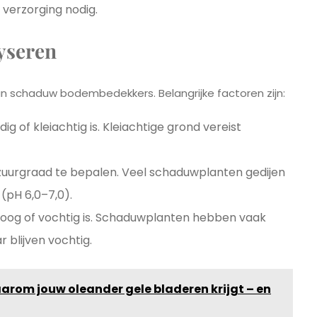
 verzorging nodig.
yseren
an schaduw bodembedekkers. Belangrijke factoren zijn:
dig of kleiachtig is. Kleiachtige grond vereist
zuurgraad te bepalen. Veel schaduwplanten gedijen
 (pH 6,0–7,0).
droog of vochtig is. Schaduwplanten hebben vaak
 blijven vochtig.
rom jouw oleander gele bladeren krijgt – en