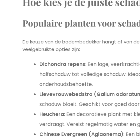
Hoe kies je de juiste sc
Populaire planten voor sch
De keuze van de bodembedekker hangt af van de s
veelgebruikte opties zijn:
Dichondra repens
: Een lage, veerkracht
halfschaduw tot volledige schaduw. Idea
onderhoudsbehoefte.
Lievevrouwebedstro (Galium odoratu
schaduw bloeit. Geschikt voor goed door
Heuchera
: Een decoratieve plant met kl
verdraagt. Vereist regelmatig water en 
Chinese Evergreen (Aglaonema)
: Een 