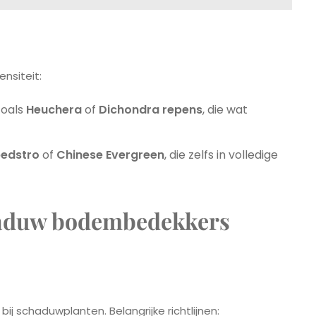
ensiteit:
zoals
Heuchera
of
Dichondra repens
, die wat
edstro
of
Chinese Evergreen
, die zelfs in volledige
haduw bodembedekkers
 schaduwplanten. Belangrijke richtlijnen: