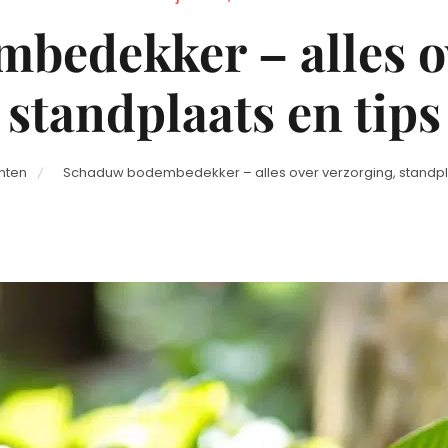
on
bedekker – alles ov
standplaats en tips
nten
Schaduw bodembedekker – alles over verzorging, standpla