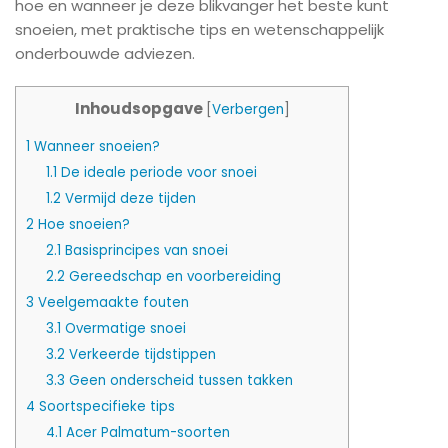
hoe en wanneer je deze blikvanger het beste kunt
snoeien, met praktische tips en wetenschappelijk
onderbouwde adviezen.
Inhoudsopgave
[
Verbergen
]
1
Wanneer snoeien?
1.1
De ideale periode voor snoei
1.2
Vermijd deze tijden
2
Hoe snoeien?
2.1
Basisprincipes van snoei
2.2
Gereedschap en voorbereiding
3
Veelgemaakte fouten
3.1
Overmatige snoei
3.2
Verkeerde tijdstippen
3.3
Geen onderscheid tussen takken
4
Soortspecifieke tips
4.1
Acer Palmatum-soorten