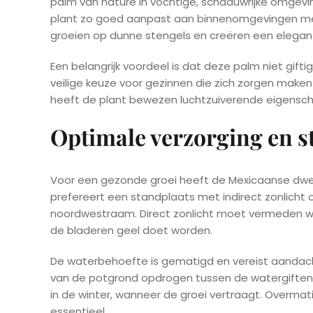
palm van nature in vochtige, schaduwrijke omgevin
plant zo goed aanpast aan binnenomgevingen met 
groeien op dunne stengels en creëren een elegante,
Een belangrijk voordeel is dat deze palm niet gifti
veilige keuze voor gezinnen die zich zorgen maken
heeft de plant bewezen luchtzuiverende eigenschap
Optimale verzorging en s
Voor een gezonde groei heeft de Mexicaanse dwe
prefereert een standplaats met indirect zonlicht o
noordwestraam. Direct zonlicht moet vermeden w
de bladeren geel doet worden.
De waterbehoefte is gematigd en vereist aandacht
van de potgrond opdrogen tussen de watergiften.
in de winter, wanneer de groei vertraagt. Overmat
essentieel.