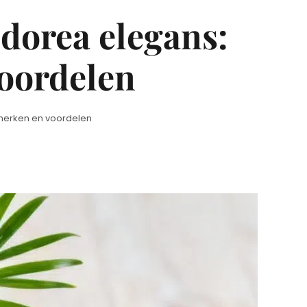
orea elegans:
oordelen
merken en voordelen