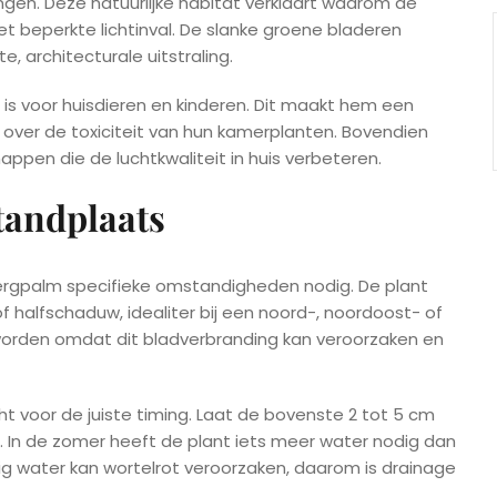
gen. Deze natuurlijke habitat verklaart waarom de
beperkte lichtinval. De slanke groene bladeren
 architecturale uitstraling.
g is voor huisdieren en kinderen. Dit maakt hem een
 over de toxiciteit van hun kamerplanten. Bovendien
pen die de luchtkwaliteit in huis verbeteren.
tandplaats
rgpalm specifieke omstandigheden nodig. De plant
f halfschaduw, idealiter bij een noord-, noordoost- of
orden omdat dit bladverbranding kan veroorzaken en
 voor de juiste timing. Laat de bovenste 2 tot 5 cm
 In de zomer heeft de plant iets meer water nodig dan
ig water kan wortelrot veroorzaken, daarom is drainage