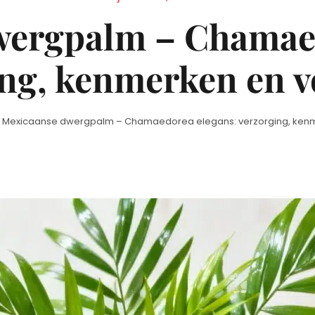
on
wergpalm – Chamaed
ing, kenmerken en v
Mexicaanse dwergpalm – Chamaedorea elegans: verzorging, ken