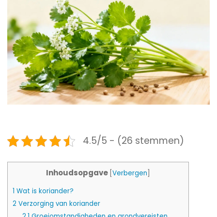
4.5/5 - (26 stemmen)
Inhoudsopgave
[
Verbergen
]
1
Wat is koriander?
2
Verzorging van koriander
2.1
Groeiomstandigheden en grondvereisten