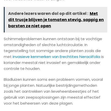
Andere lezers waren dol op dit artikel :
Met
dit trucje blijven je tomaten stevig, sappig en
barsten ze niet open
Schimmelproblemen kunnen ontstaan bij te vochtige
omstandigheden of slechte luchtcirculatie. In
tegenstelling tot sommige andere planten zoals die
met
invasieve kenmerken van Erechtites hieraciifolia
is
koriander meestal niet invasief en gemakkelijk onder
controle te houden.
Bladluizen kunnen soms een probleem vormen, vooral
bij jonge planten. Natuurlijke bestrijdingsmethoden
zoals het aantrekken van lieveheersbeestjes of het
gebruik van zeepsoplossingen zijn meestal effectief
voor het beheersen van deze plagen.