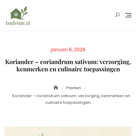
Skip
to
content
Posted
januari 6, 2026
on
Koriander – coriandrum sativum: verzorging,
kenmerken en culinaire toepassingen
Planten
Koriander – coriandrum sativum: verzorging, kenmerken en
culinaire toepassingen