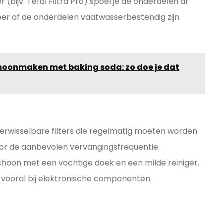
bijv. Tefal Filtra Pro) spoel je de onderdelen af
er of de onderdelen vaatwasserbestendig zijn
hoonmaken met baking soda: zo doe je dat
verwisselbare filters die regelmatig moeten worden
or de aanbevolen vervangingsfrequentie.
choon met een vochtige doek en een milde reiniger.
 vooral bij elektronische componenten.