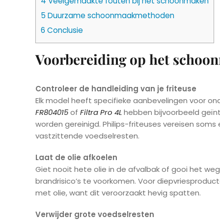
4
Veelgemaakte fouten bij het schoonmaken
5
Duurzame schoonmaakmethoden
6
Conclusie
Voorbereiding op het schoo
Controleer de handleiding van je friteuse
Elk model heeft specifieke aanbevelingen voor o
FR804015
of
Filtra Pro 4L
hebben bijvoorbeeld geïn
worden gereinigd. Philips-friteuses vereisen som
vastzittende voedselresten.
Laat de olie afkoelen
Giet nooit hete olie in de afvalbak of gooi het w
brandrisico’s te voorkomen. Voor diepvriesproduc
met olie, want dit veroorzaakt hevig spatten.
Verwijder grote voedselresten