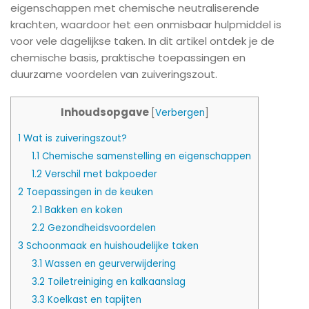
eigenschappen met chemische neutraliserende
krachten, waardoor het een onmisbaar hulpmiddel is
voor vele dagelijkse taken. In dit artikel ontdek je de
chemische basis, praktische toepassingen en
duurzame voordelen van zuiveringszout.
Inhoudsopgave
[
Verbergen
]
1
Wat is zuiveringszout?
1.1
Chemische samenstelling en eigenschappen
1.2
Verschil met bakpoeder
2
Toepassingen in de keuken
2.1
Bakken en koken
2.2
Gezondheidsvoordelen
3
Schoonmaak en huishoudelijke taken
3.1
Wassen en geurverwijdering
3.2
Toiletreiniging en kalkaanslag
3.3
Koelkast en tapijten