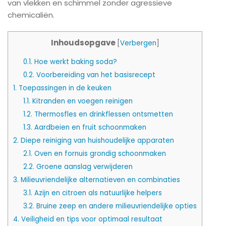
van vlekken en schimmel zonder agressieve
chemicaliën.
Inhoudsopgave
[
Verbergen
]
0.1.
Hoe werkt baking soda?
0.2.
Voorbereiding van het basisrecept
1.
Toepassingen in de keuken
1.1.
Kitranden en voegen reinigen
1.2.
Thermosfles en drinkflessen ontsmetten
1.3.
Aardbeien en fruit schoonmaken
2.
Diepe reiniging van huishoudelijke apparaten
2.1.
Oven en fornuis grondig schoonmaken
2.2.
Groene aanslag verwijderen
3.
Milieuvriendelijke alternatieven en combinaties
3.1.
Azijn en citroen als natuurlijke helpers
3.2.
Bruine zeep en andere milieuvriendelijke opties
4.
Veiligheid en tips voor optimaal resultaat