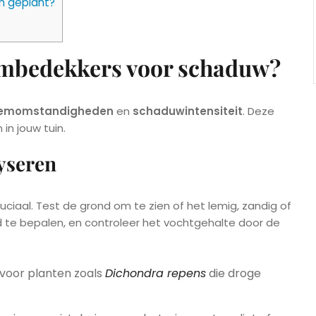
n geplant?
dembedekkers voor schaduw?
emomstandigheden
en
schaduwintensiteit
. Deze
in jouw tuin.
yseren
ciaal. Test de grond om te zien of het lemig, zandig of
d te bepalen, en controleer het vochtgehalte door de
 voor planten zoals
Dichondra repens
die droge