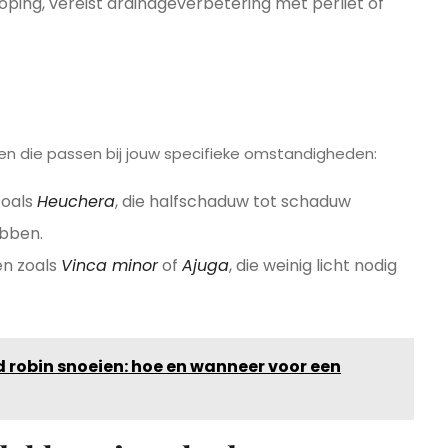
oping, vereist drainageverbetering met perliet of
nten die passen bij jouw specifieke omstandigheden:
zoals
Heuchera
, die halfschaduw tot schaduw
ebben.
en zoals
Vinca minor
of
Ajuga
, die weinig licht nodig
 robin snoeien: hoe en wanneer voor een