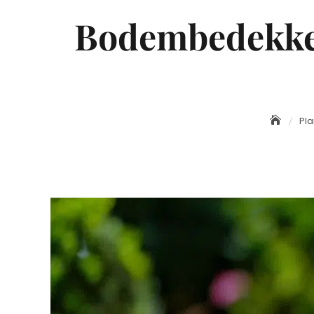
Bodembedekker
Pla