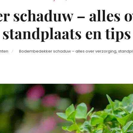
on
 schaduw – alles ov
standplaats en tips
nten
Bodembedekker schaduw – alles over verzorging, standpla