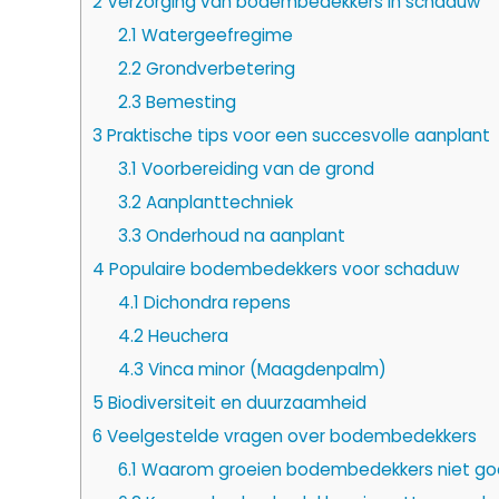
2
Verzorging van bodembedekkers in schaduw
2.1
Watergeefregime
2.2
Grondverbetering
2.3
Bemesting
3
Praktische tips voor een succesvolle aanplant
3.1
Voorbereiding van de grond
3.2
Aanplanttechniek
3.3
Onderhoud na aanplant
4
Populaire bodembedekkers voor schaduw
4.1
Dichondra repens
4.2
Heuchera
4.3
Vinca minor (Maagdenpalm)
5
Biodiversiteit en duurzaamheid
6
Veelgestelde vragen over bodembedekkers
6.1
Waarom groeien bodembedekkers niet go