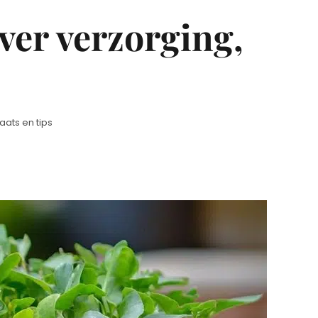
er verzorging,
ats en tips