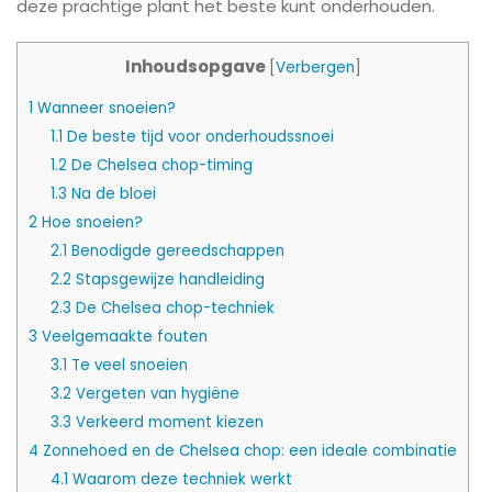
deze prachtige plant het beste kunt onderhouden.
Inhoudsopgave
[
Verbergen
]
1
Wanneer snoeien?
1.1
De beste tijd voor onderhoudssnoei
1.2
De Chelsea chop-timing
1.3
Na de bloei
2
Hoe snoeien?
2.1
Benodigde gereedschappen
2.2
Stapsgewijze handleiding
2.3
De Chelsea chop-techniek
3
Veelgemaakte fouten
3.1
Te veel snoeien
3.2
Vergeten van hygiëne
3.3
Verkeerd moment kiezen
4
Zonnehoed en de Chelsea chop: een ideale combinatie
4.1
Waarom deze techniek werkt