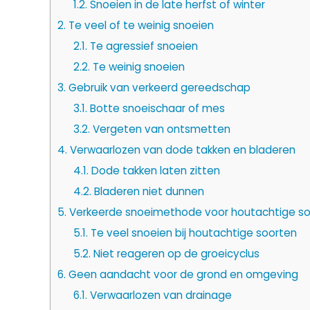
1.2.
Snoeien in de late herfst of winter
2.
Te veel of te weinig snoeien
2.1.
Te agressief snoeien
2.2.
Te weinig snoeien
3.
Gebruik van verkeerd gereedschap
3.1.
Botte snoeischaar of mes
3.2.
Vergeten van ontsmetten
4.
Verwaarlozen van dode takken en bladeren
4.1.
Dode takken laten zitten
4.2.
Bladeren niet dunnen
5.
Verkeerde snoeimethode voor houtachtige s
5.1.
Te veel snoeien bij houtachtige soorten
5.2.
Niet reageren op de groeicyclus
6.
Geen aandacht voor de grond en omgeving
6.1.
Verwaarlozen van drainage