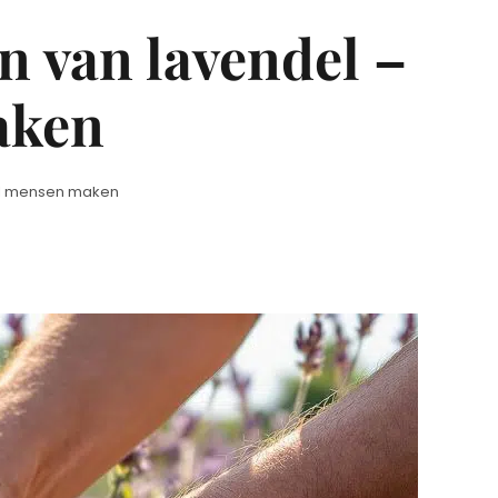
en van lavendel –
aken
veel mensen maken