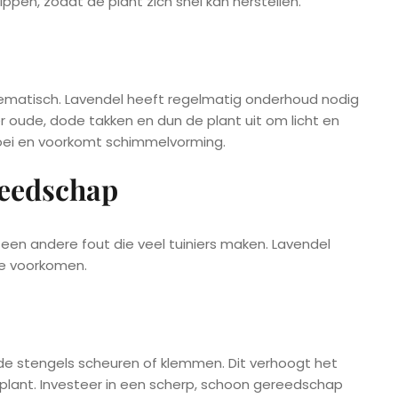
pen, zodat de plant zich snel kan herstellen.
lematisch. Lavendel heeft regelmatig onderhoud nodig
 oude, dode takken en dun de plant uit om licht en
roei en voorkomt schimmelvorming.
reedschap
een andere fout die veel tuiniers maken. Lavendel
te voorkomen.
de stengels scheuren of klemmen. Dit verhoogt het
e plant. Investeer in een scherp, schoon gereedschap