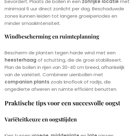
bevordert. Plaats de bollen in een
zonrijke locatie
met
minimaal 6 uur direct zonlicht per dag. Beschaduwde
zones kunnen leiden tot langere groeiperiodes en
minder smaakintensiteit.
Windbescherming en ruimteplanning
Bescherm de planten tegen harde wind met een
heesterhaag
of schutting, die de groei stabiliseert.
Plan de bollen in rijen van 30-40 cm breed, afhankelijk
van de variëteit. Combineer uienbollen met
companion plants
zoals knoflook of radijs, die
ongedierte afweren en ruimte efficiënt benutten.
Praktische tips voor een succesvolle oogst
Variëteitkeuze en oogsttijden
Kies tussen
vroege
,
middenlate
en
late
rassen,