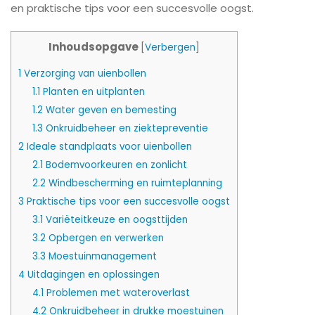
en praktische tips voor een succesvolle oogst.
Inhoudsopgave
[
Verbergen
]
1
Verzorging van uienbollen
1.1
Planten en uitplanten
1.2
Water geven en bemesting
1.3
Onkruidbeheer en ziektepreventie
2
Ideale standplaats voor uienbollen
2.1
Bodemvoorkeuren en zonlicht
2.2
Windbescherming en ruimteplanning
3
Praktische tips voor een succesvolle oogst
3.1
Variëteitkeuze en oogsttijden
3.2
Opbergen en verwerken
3.3
Moestuinmanagement
4
Uitdagingen en oplossingen
4.1
Problemen met wateroverlast
4.2
Onkruidbeheer in drukke moestuinen