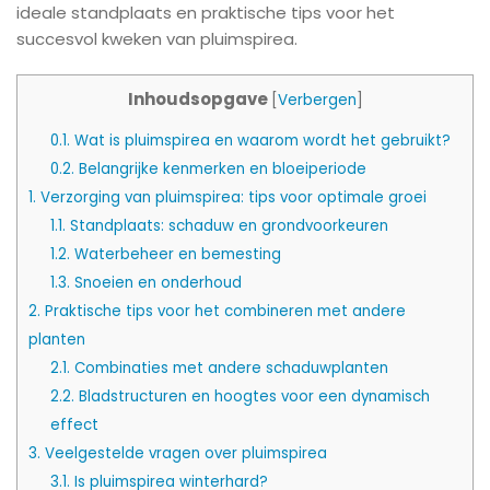
ideale standplaats en praktische tips voor het
succesvol kweken van pluimspirea.
Inhoudsopgave
[
Verbergen
]
0.1.
Wat is pluimspirea en waarom wordt het gebruikt?
0.2.
Belangrijke kenmerken en bloeiperiode
1.
Verzorging van pluimspirea: tips voor optimale groei
1.1.
Standplaats: schaduw en grondvoorkeuren
1.2.
Waterbeheer en bemesting
1.3.
Snoeien en onderhoud
2.
Praktische tips voor het combineren met andere
planten
2.1.
Combinaties met andere schaduwplanten
2.2.
Bladstructuren en hoogtes voor een dynamisch
effect
3.
Veelgestelde vragen over pluimspirea
3.1.
Is pluimspirea winterhard?