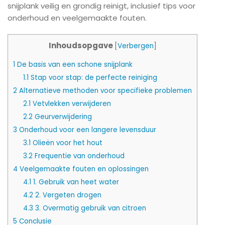
snijplank veilig en grondig reinigt, inclusief tips voor
onderhoud en veelgemaakte fouten.
Inhoudsopgave
[
Verbergen
]
1
De basis van een schone snijplank
1.1
Stap voor stap: de perfecte reiniging
2
Alternatieve methoden voor specifieke problemen
2.1
Vetvlekken verwijderen
2.2
Geurverwijdering
3
Onderhoud voor een langere levensduur
3.1
Olieën voor het hout
3.2
Frequentie van onderhoud
4
Veelgemaakte fouten en oplossingen
4.1
1. Gebruik van heet water
4.2
2. Vergeten drogen
4.3
3. Overmatig gebruik van citroen
5
Conclusie