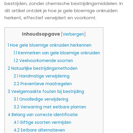
bestrijden, zonder chemische bestrijdingsmiddelen. In
dit artikel ontdek je hoe je gele bloemige onkruiden
herkent, effectief verwijdert en voorkomt.
Inhoudsopgave
[
Verbergen
]
1
Hoe gele bloemige onkruiden herkennen
1.1
Kenmerken van gele bloemige onkruiden
1.2
Veelvoorkomende soorten
2
Natuurlijke bestrijdingsmethoden
2.1
Handmatige verwijdering
2.2
Preventieve maatregelen
3
Veelgemaakte fouten bij bestrijding
3.1
Onvolledige verwijdering
3.2
Verwarring met eetbare planten
4
Belang van correcte identificatie
4.1
Giftige soorten vermijden
4.2
Eetbare alternatieven