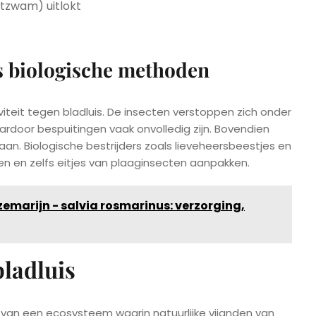
etzwam) uitlokt
s biologische methoden
iteit tegen bladluis. De insecten verstoppen zich onder
rdoor bespuitingen vaak onvolledig zijn. Bovendien
n. Biologische bestrijders zoals lieveheersbeestjes en
gen en zelfs eitjes van plaaginsecten aanpakken.
emarijn - salvia rosmarinus: verzorging,
bladluis
n van een ecosysteem waarin natuurlijke vijanden van