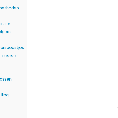
 methoden
janden
elpers
ersbeestjes
n mieren
wassen
lling