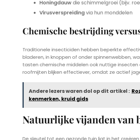
Honingdauw
die schimmelgroei (bijv. ro
Virusverspreiding
via hun monddelen
Chemische bestrijding versu
Traditionele insecticiden hebben beperkte effectiv
bladeren, in knoppen of onder spinnenwebben, waa
tasten chemische middelen ook nuttige insecten aa
roofmijten blijken effectiever, omdat ze actief ja
Andere lezers waren dol op dit artikel :
Roz
kenmerken, kruid gids
Natuurlijke vijanden van 
De sleutel tot een gezonde tuin ligt in het creëre