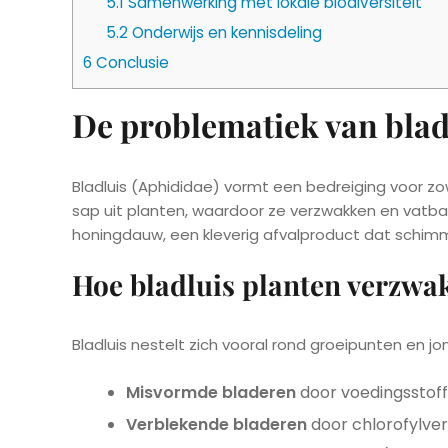
5.1
Samenwerking met lokale biodiversiteit
5.2
Onderwijs en kennisdeling
6
Conclusie
De problematiek van blad
Bladluis (Aphididae) vormt een bedreiging voor z
sap uit planten, waardoor ze verzwakken en vatb
honingdauw, een kleverig afvalproduct dat schimm
Hoe bladluis planten verzwa
Bladluis nestelt zich vooral rond groeipunten en 
Misvormde bladeren
door voedingsstoff
Verblekende bladeren
door chlorofylver