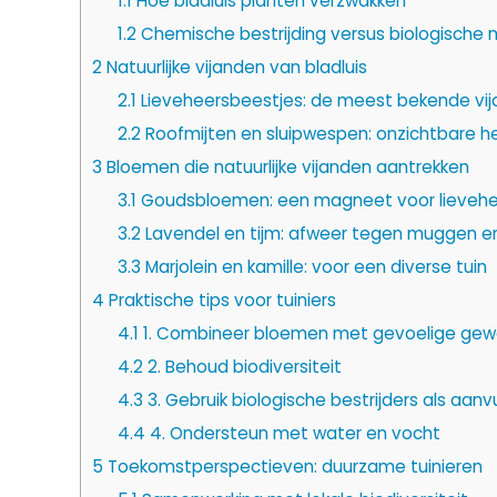
1.1
Hoe bladluis planten verzwakken
1.2
Chemische bestrijding versus biologische
2
Natuurlijke vijanden van bladluis
2.1
Lieveheersbeestjes: de meest bekende vi
2.2
Roofmijten en sluipwespen: onzichtbare h
3
Bloemen die natuurlijke vijanden aantrekken
3.1
Goudsbloemen: een magneet voor lievehe
3.2
Lavendel en tijm: afweer tegen muggen e
3.3
Marjolein en kamille: voor een diverse tuin
4
Praktische tips voor tuiniers
4.1
1. Combineer bloemen met gevoelige ge
4.2
2. Behoud biodiversiteit
4.3
3. Gebruik biologische bestrijders als aanvu
4.4
4. Ondersteun met water en vocht
5
Toekomstperspectieven: duurzame tuinieren