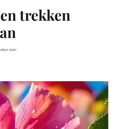
men trekken
aan
anden aan