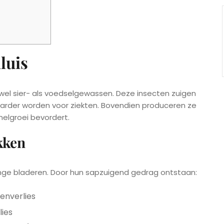
luis
owel sier- als voedselgewassen. Deze insecten zuigen
aarder worden voor ziekten. Bovendien produceren ze
elgroei bevordert.
kken
jonge bladeren. Door hun sapzuigend gedrag ontstaan:
enverlies
lies