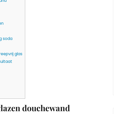
wand
en
ng soda
epvrij glas
sultaat
 glazen douchewand