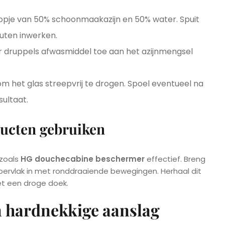
opje van 50% schoonmaakazijn en 50% water. Spuit
uten inwerken.
r druppels afwasmiddel toe aan het azijnmengsel
m het glas streepvrij te drogen. Spoel eventueel na
ultaat.
ducten gebruiken
 zoals
HG douchecabine beschermer
effectief. Breng
ppervlak in met ronddraaiende bewegingen. Herhaal dit
t een droge doek.
n hardnekkige aanslag