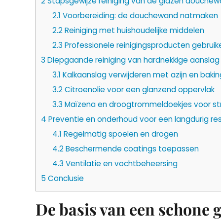
2
Stapsgewijze reiniging van de glazen douche
2.1
Voorbereiding: de douchewand natmaken
2.2
Reiniging met huishoudelijke middelen
2.3
Professionele reinigingsproducten gebruik
3
Diepgaande reiniging van hardnekkige aanslag
3.1
Kalkaanslag verwijderen met azijn en baki
3.2
Citroenolie voor een glanzend oppervlak
3.3
Maïzena en droogtrommeldoekjes voor stre
4
Preventie en onderhoud voor een langdurig re
4.1
Regelmatig spoelen en drogen
4.2
Beschermende coatings toepassen
4.3
Ventilatie en vochtbeheersing
5
Conclusie
De basis van een schone