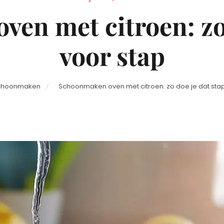
on
en met citroen: zo 
voor stap
choonmaken
Schoonmaken oven met citroen: zo doe je dat stap