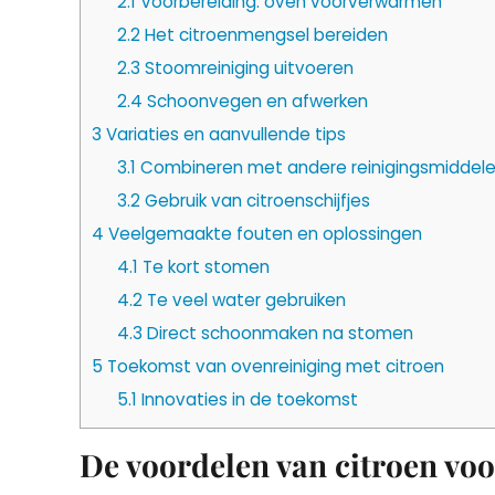
2.1
Voorbereiding: oven voorverwarmen
2.2
Het citroenmengsel bereiden
2.3
Stoomreiniging uitvoeren
2.4
Schoonvegen en afwerken
3
Variaties en aanvullende tips
3.1
Combineren met andere reinigingsmiddel
3.2
Gebruik van citroenschijfjes
4
Veelgemaakte fouten en oplossingen
4.1
Te kort stomen
4.2
Te veel water gebruiken
4.3
Direct schoonmaken na stomen
5
Toekomst van ovenreiniging met citroen
5.1
Innovaties in de toekomst
De voordelen van citroen voo