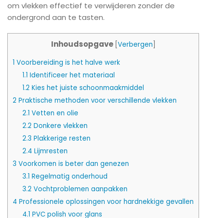
om vlekken effectief te verwijderen zonder de
ondergrond aan te tasten.
Inhoudsopgave
[
Verbergen
]
1
Voorbereiding is het halve werk
1.1
Identificeer het materiaal
1.2
Kies het juiste schoonmaakmiddel
2
Praktische methoden voor verschillende vlekken
2.1
Vetten en olie
2.2
Donkere vlekken
2.3
Plakkerige resten
2.4
Lijmresten
3
Voorkomen is beter dan genezen
3.1
Regelmatig onderhoud
3.2
Vochtproblemen aanpakken
4
Professionele oplossingen voor hardnekkige gevallen
4.1
PVC polish voor glans