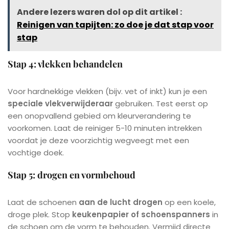
Andere lezers waren dol op dit artikel :
Reinigen van tapijten: zo doe je dat stap voor
stap
Stap 4: vlekken behandelen
Voor hardnekkige vlekken (bijv. vet of inkt) kun je een
speciale vlekverwijderaar
gebruiken. Test eerst op
een onopvallend gebied om kleurverandering te
voorkomen. Laat de reiniger 5-10 minuten intrekken
voordat je deze voorzichtig wegveegt met een
vochtige doek.
Stap 5: drogen en vormbehoud
Laat de schoenen
aan de lucht drogen
op een koele,
droge plek. Stop
keukenpapier of schoenspanners
in
de schoen om de vorm te behouden. Vermijd directe