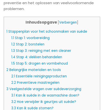
preventie en het oplossen van veelvoorkomende
problemen.
Inhoudsopgave
[
Verbergen
]
1
Stappenplan voor het schoonmaken van suède
1.1
Stap 1: voorbereiding
1.2
Stap 2: borstelen
1.3
Stap 3: reiniging met een cleaner
1.4
Stap 4: vlekken behandelen
1.5
Stap 5: drogen en vormbehoud
2
Belangrijke materialen en tools
2.1
Essentiële reinigingsproducten
2.2
Preventieve maatregelen
3
Veelgestelde vragen over suèdeverzorging
3.1
Kan ik suède in de wasmachine doen?
3.2
Hoe verwijder ik geurtjes uit suède?
3.3
Kan ik suède stomen?