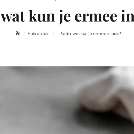
on
 wat kun je ermee in
Huis en tuin
Soda: wat kun je ermee in huis?