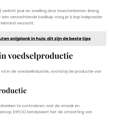
 verlicht jeuk en zwelling door insectenbeten. Breng
or een verzachtende badkuip voeg je ½ kop bakpoeder
nebrand verzacht.
ten snijplank in huis: dit zijn de beste tips
in voedselproductie
l in de voedselindustrie, vooral bij de productie van
roductie
sdranken te controleren, wat de smaak en
ssiroop (HFCS) katalyseert het de omzetting van