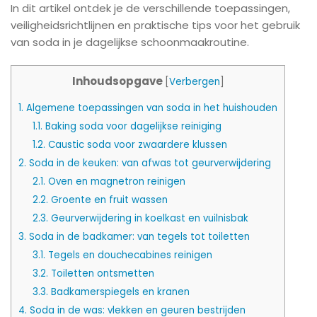
In dit artikel ontdek je de verschillende toepassingen,
veiligheidsrichtlijnen en praktische tips voor het gebruik
van soda in je dagelijkse schoonmaakroutine.
Inhoudsopgave
[
Verbergen
]
1.
Algemene toepassingen van soda in het huishouden
1.1.
Baking soda voor dagelijkse reiniging
1.2.
Caustic soda voor zwaardere klussen
2.
Soda in de keuken: van afwas tot geurverwijdering
2.1.
Oven en magnetron reinigen
2.2.
Groente en fruit wassen
2.3.
Geurverwijdering in koelkast en vuilnisbak
3.
Soda in de badkamer: van tegels tot toiletten
3.1.
Tegels en douchecabines reinigen
3.2.
Toiletten ontsmetten
3.3.
Badkamerspiegels en kranen
4.
Soda in de was: vlekken en geuren bestrijden