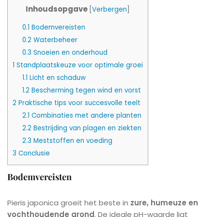
Inhoudsopgave
[
Verbergen
]
0.1
Bodemvereisten
0.2
Waterbeheer
0.3
Snoeien en onderhoud
1
Standplaatskeuze voor optimale groei
1.1
Licht en schaduw
1.2
Bescherming tegen wind en vorst
2
Praktische tips voor succesvolle teelt
2.1
Combinaties met andere planten
2.2
Bestrijding van plagen en ziekten
2.3
Meststoffen en voeding
3
Conclusie
Bodemvereisten
Pieris japonica groeit het beste in
zure, humeuze en
vochthoudende grond
. De ideale pH-waarde ligt