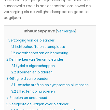
succesvolle teelt is het essentieel om zowel de
verzorging als de veiligheidsaspecten goed te
begrijpen.
Inhoudsopgave
[
Verbergen
]
1
Verzorging van de oleander
1.1
Lichtbehoefte en standplaats
1.2
Waterbehoeften en bemesting
2
Kenmerken van Nerium oleander
2.1
Fysieke eigenschappen
2.2
Bloemen en bladeren
3
Giftigheid van oleander
3.1
Toxische stoffen en symptomen bij mensen
3.2
Effecten op huisdieren
4
Snoeien en onderhoud
5
Veelgestelde vragen over oleander