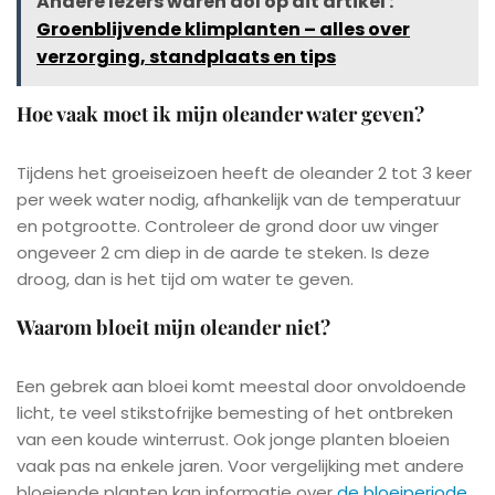
Andere lezers waren dol op dit artikel :
Groenblijvende klimplanten – alles over
verzorging, standplaats en tips
Hoe vaak moet ik mijn oleander water geven?
Tijdens het groeiseizoen heeft de oleander 2 tot 3 keer
per week water nodig, afhankelijk van de temperatuur
en potgrootte. Controleer de grond door uw vinger
ongeveer 2 cm diep in de aarde te steken. Is deze
droog, dan is het tijd om water te geven.
Waarom bloeit mijn oleander niet?
Een gebrek aan bloei komt meestal door onvoldoende
licht, te veel stikstofrijke bemesting of het ontbreken
van een koude winterrust. Ook jonge planten bloeien
vaak pas na enkele jaren. Voor vergelijking met andere
bloeiende planten kan informatie over
de bloeiperiode