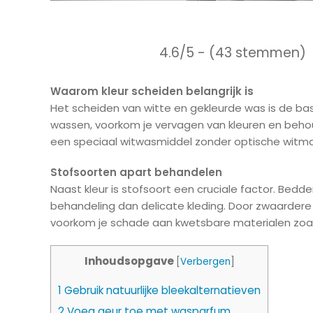
4.6/5 - (43 stemmen)
Waarom kleur scheiden belangrijk is
Het scheiden van witte en gekleurde was is de basis
wassen, voorkom je vervagen van kleuren en behoud
een speciaal witwasmiddel zonder optische witmak
Stofsoorten apart behandelen
Naast kleur is stofsoort een cruciale factor. Be
behandeling dan delicate kleding. Door zwaardere 
voorkom je schade aan kwetsbare materialen zoals
Inhoudsopgave
[
Verbergen
]
1
Gebruik natuurlijke bleekalternatieven
2
Voeg geur toe met wasparfum