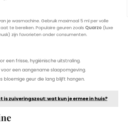
n je wasmachine. Gebruik maximaal 5 ml per volle
aat te bereiken. Populaire geuren zoals
Quarzo
(luxe
usk) zijn favorieten onder consumenten.
r een frisse, hygiënische uitstraling.
r) voor een aangename slaapomgeving.
s bloemige geur die lang blijft hangen.
 is zuiveringszout: wat kun je ermee in huis?
ine