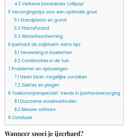
4.3
Verbena bonariensis ‘Lollipop’
5
Verzorgingstips voor een optimale groei
5.1
Standplaats en grond
5.2
Plantafstand
5.3
Winterbescherming
6
Ijzerhard als snijbloem: extra tips
6.1
Verwerking in boeketten
6.2
Combinaties in de tuin
7
Problemen en oplossingen
7.1
Geen bloei: mogelijke oorzaken
7.2
Ziektes en plagen
8
Toekomstperspectief: trends in ijzerhardverzorging
8.1
Duurzame snoeimethoden
8.2
Nieuwe cultivars
9
Conclusie
Wanneer snoei je ijzerhard?