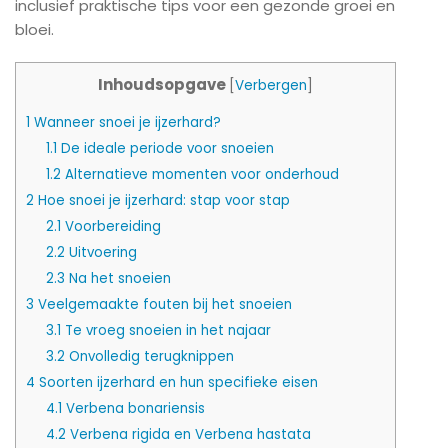
inclusief praktische tips voor een gezonde groei en
bloei.
Inhoudsopgave
[
Verbergen
]
1
Wanneer snoei je ijzerhard?
1.1
De ideale periode voor snoeien
1.2
Alternatieve momenten voor onderhoud
2
Hoe snoei je ijzerhard: stap voor stap
2.1
Voorbereiding
2.2
Uitvoering
2.3
Na het snoeien
3
Veelgemaakte fouten bij het snoeien
3.1
Te vroeg snoeien in het najaar
3.2
Onvolledig terugknippen
4
Soorten ijzerhard en hun specifieke eisen
4.1
Verbena bonariensis
4.2
Verbena rigida en Verbena hastata