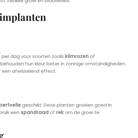
tot zwakke groei en bladverlies.
limplanten
t
per dag voor soorten zoals
klimrozen
of
n behouden hun kleur beter in zonnige omstandigheden.
 een afwisselend effect.
erfoelie
geschikt. Deze planten groeien goed in
bruik een
spandraad
of
rek
om de groei te
g