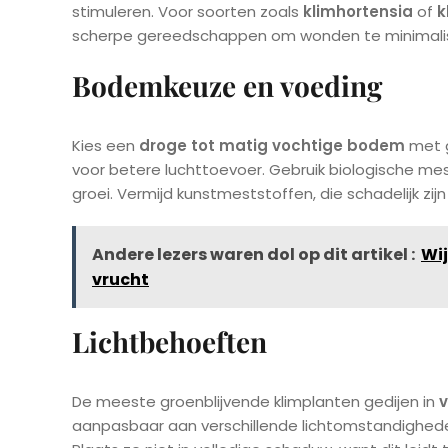
stimuleren. Voor soorten zoals
klimhortensia
of
k
scherpe gereedschappen om wonden te minimalise
Bodemkeuze en voeding
Kies een
droge tot matig vochtige bodem
met g
voor betere luchttoevoer. Gebruik biologische me
groei. Vermijd kunstmeststoffen, die schadelijk zi
Andere lezers waren dol op dit artikel :
Wij
vrucht
Lichtbehoeften
De meeste groenblijvende klimplanten gedijen in
v
aanpasbaar aan verschillende lichtomstandigheden