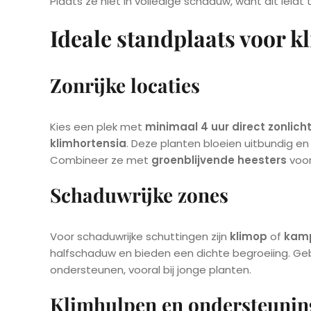
Plaats ze niet in volledige schaduw, want dit leidt 
Ideale standplaats voor k
Zonrijke locaties
Kies een plek met
minimaal 4 uur direct zonlich
klimhortensia
. Deze planten bloeien uitbundig e
Combineer ze met
groenblijvende heesters
voor
Schaduwrijke zones
Voor schaduwrijke schuttingen zijn
klimop
of
kamp
halfschaduw en bieden een dichte begroeiing. Ge
ondersteunen, vooral bij jonge planten.
Klimhulpen en ondersteunin