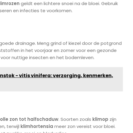
limrozen
geldt een lichtere snoei na de bloei. Gebruik
ren en infecties te voorkomen.
oede drainage. Meng grind of kiezel door de potgrond
ststoffen in het voorjaar en zomer voor een gezonde
jn voor nuttige insecten en het bodemleven.
nstok - vitis vinifera: verzorging, kenmerken,
olle zon tot halfschaduw
. Soorten zoals
klimop
zijn
, terwijl
klimhortensia
meer zon vereist voor bloei.