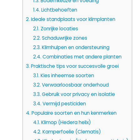
1.3.
Bodemkeuze en voeding
1.4.
Lichtbehoeften
2.
Ideale standplaats voor klimplanten
2.1.
Zonrijke locaties
2.2.
Schaduwrijke zones
2.3.
Klimhulpen en ondersteuning
2.4.
Combinaties met andere planten
3.
Praktische tips voor succesvolle groei
3.1.
Kies inheemse soorten
3.2.
Verwaarloosbaar onderhoud
3.3.
Gebruik voor privacy en isolatie
3.4.
Vermijd pesticiden
4.
Populaire soorten en hun kenmerken
4.1.
Klimop (Hedera helix)
4.2.
Kamperfoelie (Clematis)