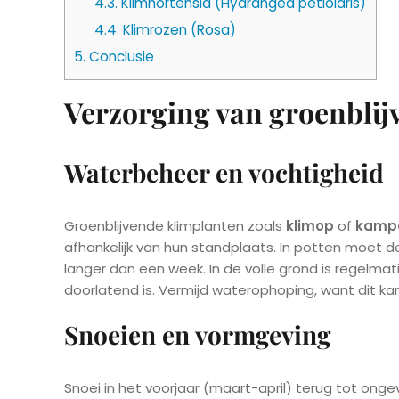
4.3.
Klimhortensia (Hydrangea petiolaris)
4.4.
Klimrozen (Rosa)
5.
Conclusie
Verzorging van groenblij
Waterbeheer en vochtigheid
Groenblijvende klimplanten zoals
klimop
of
kampe
afhankelijk van hun standplaats. In potten moet 
langer dan een week. In de volle grond is regel
doorlatend is. Vermijd waterophoping, want dit ka
Snoeien en vormgeving
Snoei in het voorjaar (maart-april) terug tot on