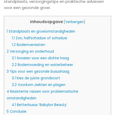
standplaats, verzorgingstips en praktische adviezen
voor een gezonde groei.
Inhoudsopgave
[
Verbergen
]
1
Standplaats en groeiomstandigheden
1.1
Zon, halfschaduw of schaduw
1.2
Bodemvereisten
2
Verzorging en onderhoud
2.1
Snoeien voor een dichte haag
2.2
Bodemvoeding en waterbeheer
3
Tips voor een gezonde buxushaag
3.1
Kies de juiste grondsoort
3.2
Voorkom ziekten en plagen
4
Resistente rassen voor problematische
omstandigheden
4.1
Betterbuxus ‘Babylon Beauty’
5
Conclusie