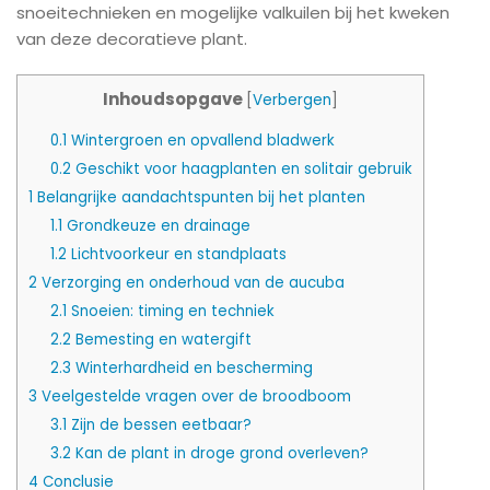
snoeitechnieken en mogelijke valkuilen bij het kweken
van deze decoratieve plant.
Inhoudsopgave
[
Verbergen
]
0.1
Wintergroen en opvallend bladwerk
0.2
Geschikt voor haagplanten en solitair gebruik
1
Belangrijke aandachtspunten bij het planten
1.1
Grondkeuze en drainage
1.2
Lichtvoorkeur en standplaats
2
Verzorging en onderhoud van de aucuba
2.1
Snoeien: timing en techniek
2.2
Bemesting en watergift
2.3
Winterhardheid en bescherming
3
Veelgestelde vragen over de broodboom
3.1
Zijn de bessen eetbaar?
3.2
Kan de plant in droge grond overleven?
4
Conclusie