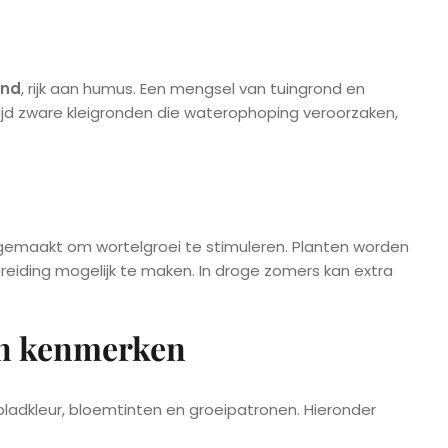
end
, rijk aan humus. Een mengsel van tuingrond en
jd zware kleigronden die waterophoping veroorzaken,
losgemaakt om wortelgroei te stimuleren. Planten worden
reiding mogelijk te maken. In droge zomers kan extra
un kenmerken
n bladkleur, bloemtinten en groeipatronen. Hieronder