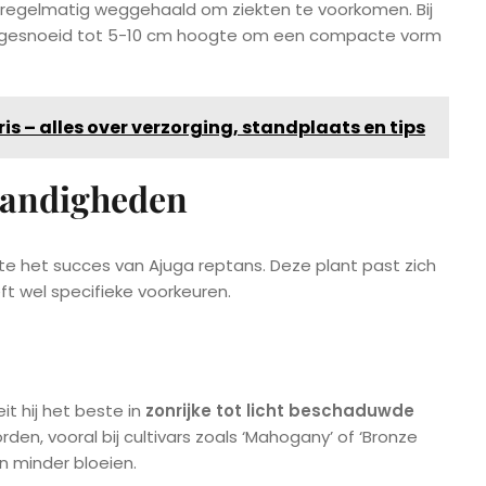
regelmatig weggehaald om ziekten te voorkomen. Bij
uggesnoeid tot 5-10 cm hoogte om een compacte vorm
ris – alles over verzorging, standplaats en tips
tandigheden
e het succes van Ajuga reptans. Deze plant past zich
t wel specifieke voorkeuren.
t hij het beste in
zonrijke tot licht beschaduwde
rden, vooral bij cultivars zoals ‘Mahogany’ of ‘Bronze
n minder bloeien.