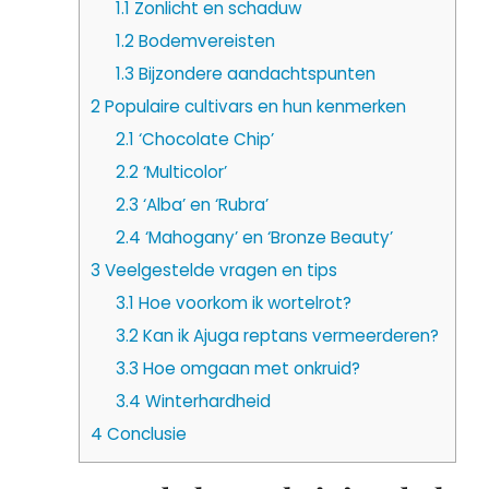
1.1
Zonlicht en schaduw
1.2
Bodemvereisten
1.3
Bijzondere aandachtspunten
2
Populaire cultivars en hun kenmerken
2.1
‘Chocolate Chip’
2.2
‘Multicolor’
2.3
‘Alba’ en ‘Rubra’
2.4
‘Mahogany’ en ‘Bronze Beauty’
3
Veelgestelde vragen en tips
3.1
Hoe voorkom ik wortelrot?
3.2
Kan ik Ajuga reptans vermeerderen?
3.3
Hoe omgaan met onkruid?
3.4
Winterhardheid
4
Conclusie