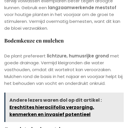
terwijl volwassen exemplaren beter tegen droogte
kunnen. Gebruik een
langzaamwerkende meststof
voor houtige planten in het voorjaar om de groei te
stimuleren. Vermijd overmatig bemesten, want dit kan
de bloei verzwakken.
Bodemkeuze en mulchen
De plant prefereert
lichtzure, humusrijke grond
met
goede drainage. Vermijd kleigronden die water
vasthouden, omdat dit wortelrot kan veroorzaken.
Mulchen rond de basis in het najaar en voorjaar helpt bij
het behouden van vocht en onderdrukt onkruid.
Andere lezers waren dol op dit artikel :
Erechtites hieraciifolia verzorging,
kenmerken en invasief potentieel