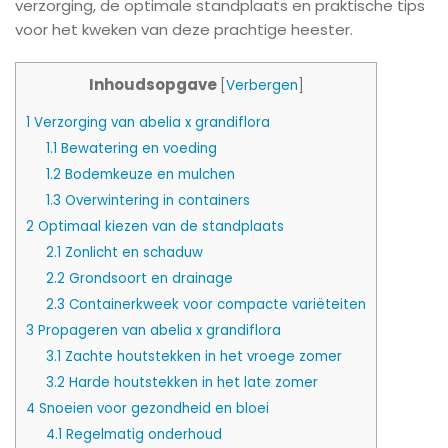
verzorging, de optimale standplaats en praktische tips
voor het kweken van deze prachtige heester.
Inhoudsopgave
[
Verbergen
]
1
Verzorging van abelia x grandiflora
1.1
Bewatering en voeding
1.2
Bodemkeuze en mulchen
1.3
Overwintering in containers
2
Optimaal kiezen van de standplaats
2.1
Zonlicht en schaduw
2.2
Grondsoort en drainage
2.3
Containerkweek voor compacte variëteiten
3
Propageren van abelia x grandiflora
3.1
Zachte houtstekken in het vroege zomer
3.2
Harde houtstekken in het late zomer
4
Snoeien voor gezondheid en bloei
4.1
Regelmatig onderhoud