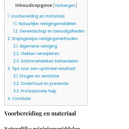
Inhoudsopgave
[
Verbergen
]
1.
Voorbereiding en materiaal
1.1.
Natuurlijke reinigingsmiddelen
1.2.
Gereedschap en benodigdheden
2.
Stapsgewijze reinigingsmethoden
2.1.
Algemene reiniging
2.2.
Vlekken verwijderen
2.3.
Schimmelvlekken behandelen
3.
Tips voor een optimaal resultaat
3.1.
Drogen en ventilatie
3.2.
Onderhoud en preventie
3.3.
Professionele hulp
4.
Conclusie
Voorbereiding en materiaal
Natuurlijke reinigingsmiddelen